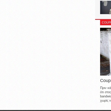
COUP
Coup
Πριν κά
ότι στ
bandwid
χωρίς ν