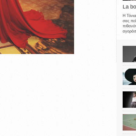
La b
Η Τόνια
σας πεί
πιθανότ
αγοράσε