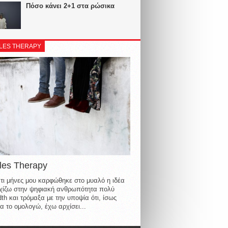
Πόσο κάνει 2+1 στα ρώσικα
LES THERAPY
les Therapy
τι μήνες μου καρφώθηκε στο μυαλό η ιδέα
οιχίζω στην ψηφιακή ανθρωπότητα πολύ
th και τρόμαξα με την υποψία ότι, ίσως
α το ομολογώ, έχω αρχίσει...