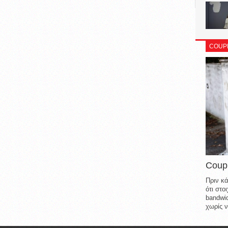
COUP
Coup
Πριν κά
ότι στ
bandwid
χωρίς ν