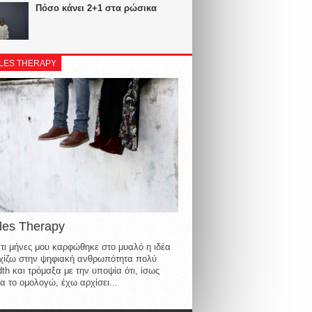
Πόσο κάνει 2+1 στα ρώσικα
LES THERAPY
les Therapy
τι μήνες μου καρφώθηκε στο μυαλό η ιδέα
οιχίζω στην ψηφιακή ανθρωπότητα πολύ
th και τρόμαξα με την υποψία ότι, ίσως
α το ομολογώ, έχω αρχίσει...