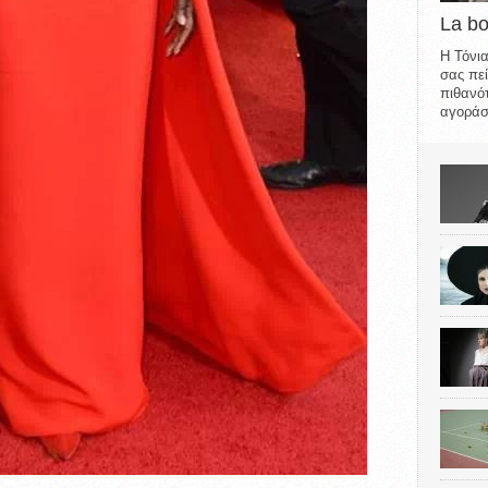
La b
Η Τόνια
σας πεί
πιθανότ
αγοράσε