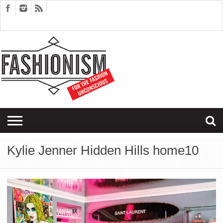
FASHION
DESIGN
ART
EDITORIALS
COUPLES
SARTORIAGRAM
THERAPY
Kylie Jenner Hidden Hills home10