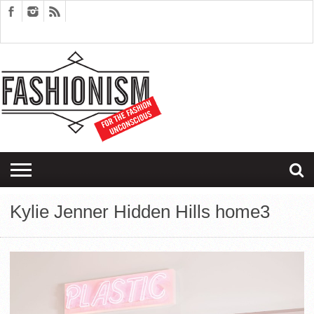
FASHION
DESIGN
ART
EDITORIALS
COUPLES
SARTORIAGRAM
THERAPY
Kylie Jenner Hidden Hills home3