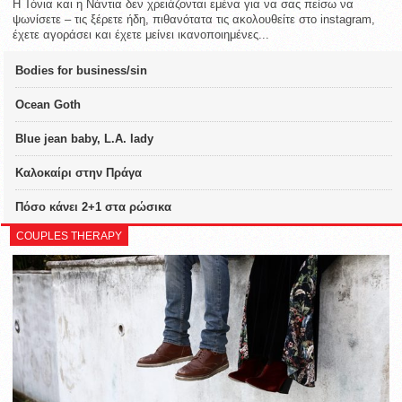
Η Τόνια και η Νάντια δεν χρειάζονται εμένα για να σας πείσω να
ψωνίσετε – τις ξέρετε ήδη, πιθανότατα τις ακολουθείτε στο instagram,
έχετε αγοράσει και έχετε μείνει ικανοποιημένες...
Bodies for business/sin
Ocean Goth
Blue jean baby, L.A. lady
Καλοκαίρι στην Πράγα
Πόσο κάνει 2+1 στα ρώσικα
COUPLES THERAPY