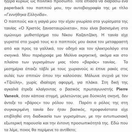
ήξερα κυρίως ως πολιτικό πρόσωπο. Τότε έπιασα να διαβάσω ένα
paperback του παππού μου, την αυτοβιογραφία της με τίτλο
«Γεννήθηκα Ελληνίδα»
.
Ο παππούς και η γιαγιά μου την είχαν γνωρίσει στα γυρίσματα της
ταινίας «Ο Χριστός ξανασταυρώνεται», που είναι βασισμένη στο
ομώνυμο μυθιστόρημα του Νίκου Καζαντζάκη. Η ταινία είχε
γυριστεί στο χωριό τους κι ο παππούς μου έκανε τον μεταφραστή
από και προς τα γαλλικά, τον οδηγό και τον ηλεκτρολόγο στα
σκηνικά. Μου περιέγραψε μια Μελίνα εκρηκτική, ακόμα και στο
πλαίσιο των γυρισμάτων μιας τόσο «βαριάς» ταινίας. Τα
μεσημέρια έπαιζε τάβλι με τους χωριανούς κι έπινε ρακές στις
αυλές των σπιτιών όπου την καλούσαν. Μάλωνε συχνά με τον
«Τζούλη», χωρίς ιδιαίτερη αφορμή, για πλάκα. Στη δική της
αγκαλιά έτρεξε κλαίγοντας ο βασικός πρωταγωνιστής
Pierre
Vaneck
, όταν κάποια στιγμή, μελετώντας μια δύσκολη σκηνή, δεν
άντεξε το «βάρος» του ρόλου του. Παρότι ο ρόλος της στη
συγκεκριμένη ταινία δεν ήταν βασικός, προφανέστατα είχε
επιβληθεί στη διαδικασία των γυρισμάτων, με την εντυπωσιακή
εξωτερική παρουσία και την έντονη προσωπικότητά της. Εδώ που
τα λέμε, ποιος θα περίμενε το αντίθετο;