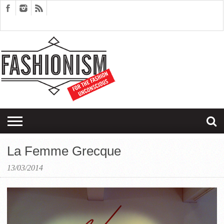
FASHION
DESIGN
ART
EDITORIALS
COUPLES
SARTORIAGRAM
THERAPY
La Femme Grecque
13/03/2014