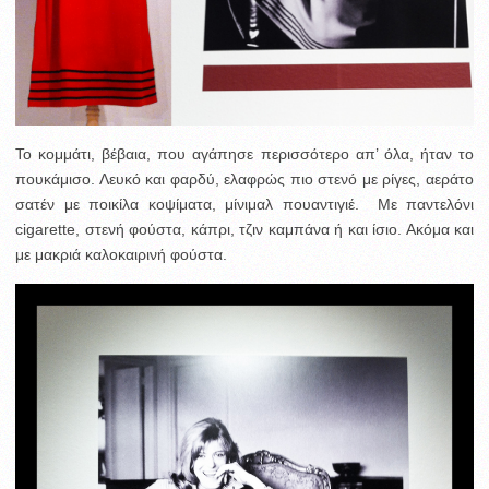
Το κομμάτι, βέβαια, που αγάπησε περισσότερο απ’ όλα, ήταν το
πουκάμισο. Λευκό και φαρδύ, ελαφρώς πιο στενό με ρίγες, αεράτο
σατέν με ποικίλα κοψίματα, μίνιμαλ πουαντιγιέ. Με παντελόνι
cigarette, στενή φούστα, κάπρι, τζιν καμπάνα ή και ίσιο. Ακόμα και
με μακριά καλοκαιρινή φούστα.