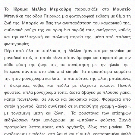
Το
Ίδρυμα Μελίνα Μερκούρη
παρουσιάζει στο
Μουσείο
Μπενάκη
της οδού Πειραιώς μια φωτογραφική έκθεση με θέμα τη
ζωή της. Μπορείς να δεις την αναπαράσταση του καμαρινιού της,
αυθεντικά ρούχα της και ορισμένα ακριβή τους αντίγραφα, καθώς
και την καλλιτεχνική και πολιτική πορεία της, μέσα από σπάνιες
φωτογραφίες.
Πέρα από όλα τα υπόλοιπα, η Μελίνα ήταν και μια γυναίκα με
μοναδικό στυλ, το οποίο εξελισσόταν όμορφα και ταιριαστά με την
κάθε φάση της ζωής της, σε συνάρτηση με την ηλικία της.
Επέμενε πάντοτε στο chic and simple. Τα περισσότερα κομμάτια
της ήταν μονόχρωμα και λιτά. Τα παπούτσια της φλατ, μπαλαρίνες
ή διακριτικές γόβες και πέδιλα με ελάχιστο τακούνι. Πένσιλ
φούστες, απλά μονόχρωμα τοπς, ζεστά ζιβάγκο με πλούσιο γιακά,
κάπρι παντελόνια, σε λευκό και διακριτικό καρό. Φορέματα από
σατέν ή χοντρό, ζεστό συνθετικό σε ανεπαίσθητη γραμμή «άλφα»,
με τονισμένη μέση και ζώνη. Τα φουστάνια των επίσημων
εκδηλώσεων ήταν μονόχρωμα, με «μπόλικη» φούστα. Συχνά
προτιμούσε λεπτομέρειες από οργάντζα, ιδίως στα μανίκια. Τα
αναδείκνυε με πέρλες, στο λαιμό και τ’ αυτιά, κρεπαρισμένα ψηλά