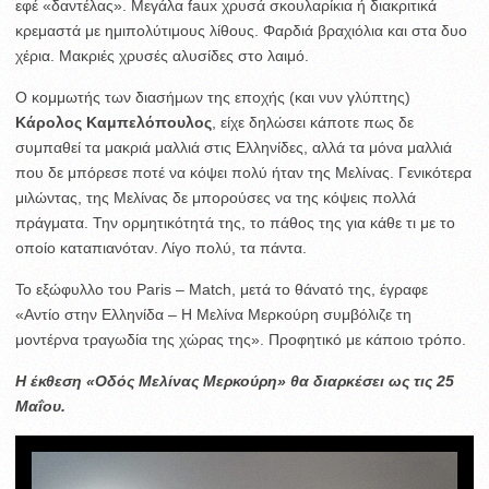
εφέ «δαντέλας». Μεγάλα faux χρυσά σκουλαρίκια ή διακριτικά
κρεμαστά με ημιπολύτιμους λίθους. Φαρδιά βραχιόλια και στα δυο
χέρια. Μακριές χρυσές αλυσίδες στο λαιμό.
Ο κομμωτής των διασήμων της εποχής (και νυν γλύπτης)
Κάρολος Καμπελόπουλος
, είχε δηλώσει κάποτε πως δε
συμπαθεί τα μακριά μαλλιά στις Ελληνίδες, αλλά τα μόνα μαλλιά
που δε μπόρεσε ποτέ να κόψει πολύ ήταν της Μελίνας. Γενικότερα
μιλώντας, της Μελίνας δε μπορούσες να της κόψεις πολλά
πράγματα. Την ορμητικότητά της, το πάθος της για κάθε τι με το
οποίο καταπιανόταν. Λίγο πολύ, τα πάντα.
Το εξώφυλλο του Paris – Match, μετά το θάνατό της, έγραφε
«Αντίο στην Ελληνίδα – Η Μελίνα Μερκούρη συμβόλιζε τη
μοντέρνα τραγωδία της χώρας της». Προφητικό με κάποιο τρόπο.
Η έκθεση «Οδός Μελίνας Μερκούρη» θα διαρκέσει ως τις 25
Μαΐου.