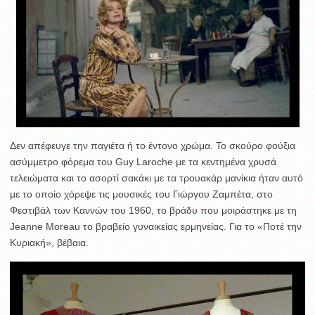
Δεν απέφευγε την παγιέτα ή το έντονο χρώμα. Το σκούρο φούξια
ασύμμετρο φόρεμα του Guy Laroche με τα κεντημένα χρυσά
τελειώματα και το ασορτί σακάκι με τα τρουακάρ μανίκια ήταν αυτό
με το οποίο χόρεψε τις μουσικές του Γιώργου Ζαμπέτα, στο
Φεστιβάλ των Καννών του 1960, το βράδυ που μοιράστηκε με τη
Jeanne Moreau το βραβείο γυναικείας ερμηνείας. Για το «Ποτέ την
Κυριακή», βέβαια.