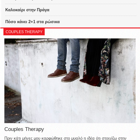
Καλοκαίρι στην Πράγα
Πόσο κάνει 2+1 στα ρώσικα
COUPLES THERAPY
Couples Therapy
Πριν κάτι μήνες μου καρφώθηκε στο μυαλό η ιδέα ότι στοιχίζω στην