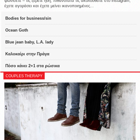
ψωνίσετε – τις ξέρετε ήδη, πιθανότατα τις ακολουθείτε στο instagram,
έχετε αγοράσει και έχετε μείνει ικανοποιημένες...
Bodies for business/sin
Ocean Goth
Blue jean baby, L.A. lady
Καλοκαίρι στην Πράγα
Πόσο κάνει 2+1 στα ρώσικα
COUPLES THERAPY