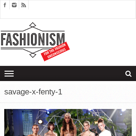
FASHION
DESIGN
ART
EDITORIALS
COUPLES
SARTORIAGRAM
THERAPY
savage-x-fenty-1