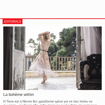
EDITORIALS
La bohème within
Η Τόνια και η Νάντια δεν χρειάζονται εμένα για να σας πείσω να