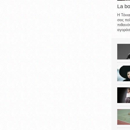
La b
Η Τόνια
σας πεί
πιθανότ
αγοράσε