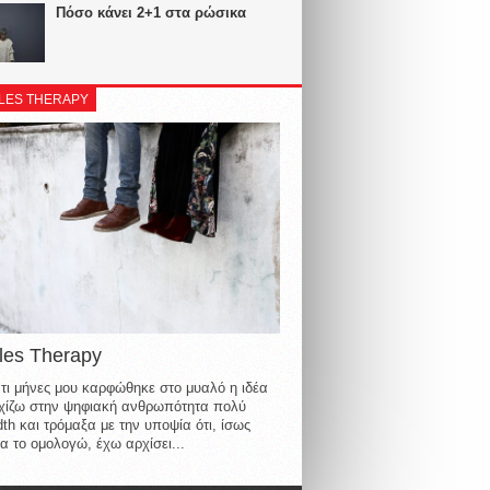
Πόσο κάνει 2+1 στα ρώσικα
LES THERAPY
les Therapy
τι μήνες μου καρφώθηκε στο μυαλό η ιδέα
οιχίζω στην ψηφιακή ανθρωπότητα πολύ
th και τρόμαξα με την υποψία ότι, ίσως
α το ομολογώ, έχω αρχίσει...