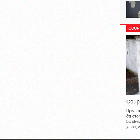
COUP
Coup
Πριν κά
ότι στ
bandwid
χωρίς ν