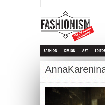
FASHION
DESIGN
ART
EDITO
AnnaKarenin