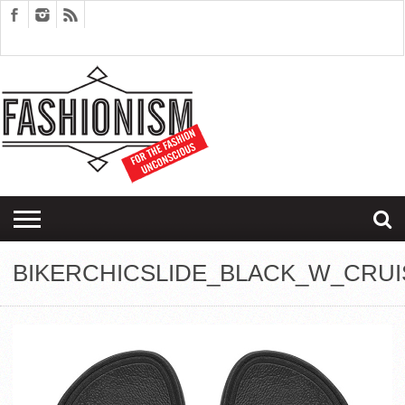
FASHION
DESIGN
ART
EDITORIALS
COUPLES
SARTORIAGRAM
THERAPY
BIKERCHICSLIDE_BLACK_W_CRUI