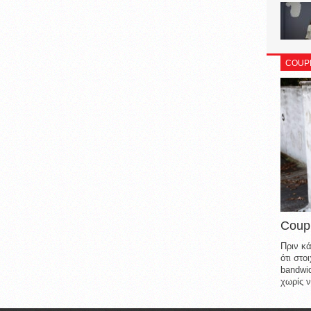
COUP
Coup
Πριν κά
ότι στ
bandwid
χωρίς ν