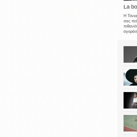
La b
Η Τόνια
σας πεί
πιθανότ
αγοράσε