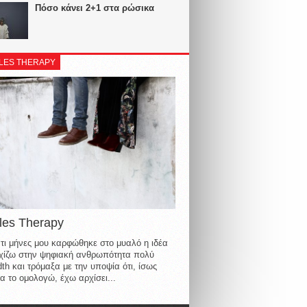
Πόσο κάνει 2+1 στα ρώσικα
LES THERAPY
les Therapy
τι μήνες μου καρφώθηκε στο μυαλό η ιδέα
οιχίζω στην ψηφιακή ανθρωπότητα πολύ
th και τρόμαξα με την υποψία ότι, ίσως
α το ομολογώ, έχω αρχίσει...