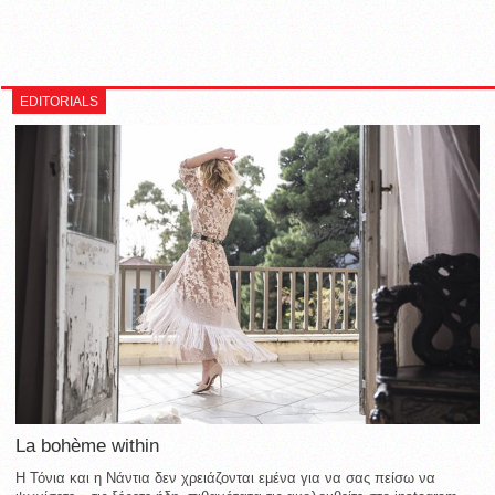
EDITORIALS
La bohème within
Η Τόνια και η Νάντια δεν χρειάζονται εμένα για να σας πείσω να