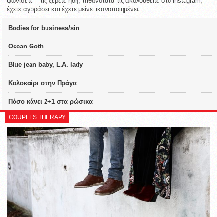
ψωνίσετε – τις ξέρετε ήδη, πιθανότατα τις ακολουθείτε στο instagram,
έχετε αγοράσει και έχετε μείνει ικανοποιημένες...
Bodies for business/sin
Ocean Goth
Blue jean baby, L.A. lady
Καλοκαίρι στην Πράγα
Πόσο κάνει 2+1 στα ρώσικα
COUPLES THERAPY