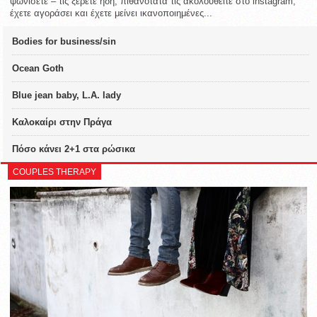
ψωνίσετε – τις ξέρετε ήδη, πιθανότατα τις ακολουθείτε στο instagram,
έχετε αγοράσει και έχετε μείνει ικανοποιημένες...
Bodies for business/sin
Ocean Goth
Blue jean baby, L.A. lady
Καλοκαίρι στην Πράγα
Πόσο κάνει 2+1 στα ρώσικα
COUPLES THERAPY