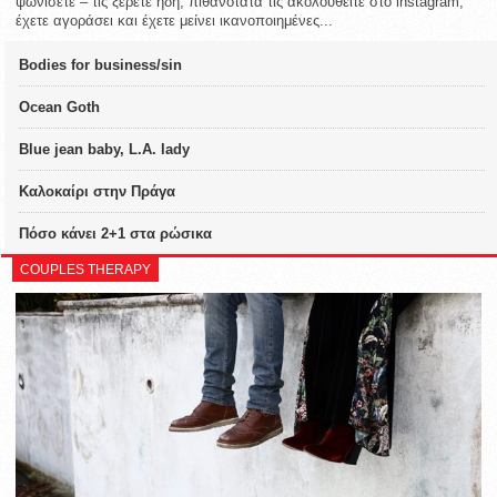
ψωνίσετε – τις ξέρετε ήδη, πιθανότατα τις ακολουθείτε στο instagram,
έχετε αγοράσει και έχετε μείνει ικανοποιημένες...
Bodies for business/sin
Ocean Goth
Blue jean baby, L.A. lady
Καλοκαίρι στην Πράγα
Πόσο κάνει 2+1 στα ρώσικα
COUPLES THERAPY