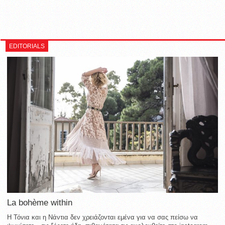
EDITORIALS
La bohème within
Η Τόνια και η Νάντια δεν χρειάζονται εμένα για να σας πείσω να