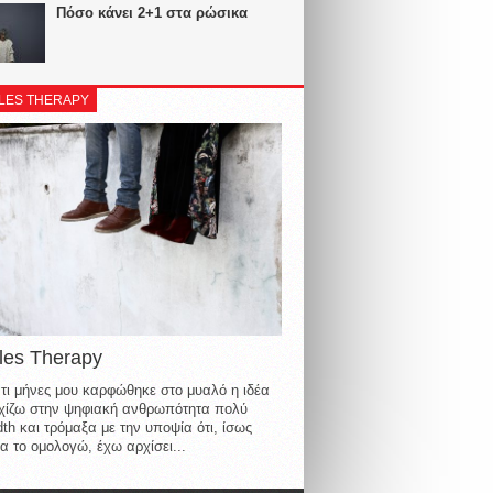
Πόσο κάνει 2+1 στα ρώσικα
LES THERAPY
les Therapy
τι μήνες μου καρφώθηκε στο μυαλό η ιδέα
οιχίζω στην ψηφιακή ανθρωπότητα πολύ
th και τρόμαξα με την υποψία ότι, ίσως
α το ομολογώ, έχω αρχίσει...