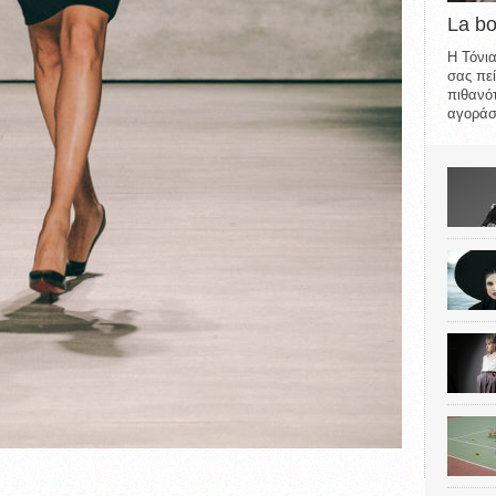
La b
Η Τόνια
σας πεί
πιθανότ
αγοράσε