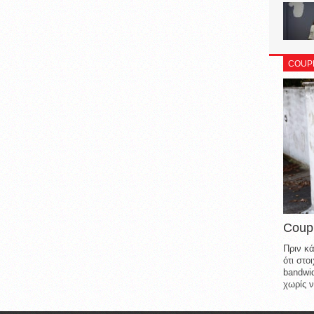
COUP
Coup
Πριν κά
ότι στ
bandwid
χωρίς ν