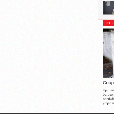
COUP
Coup
Πριν κά
ότι στ
bandwid
χωρίς ν