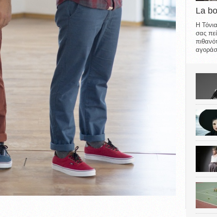
La b
Η Τόνια
σας πεί
πιθανότ
αγοράσε