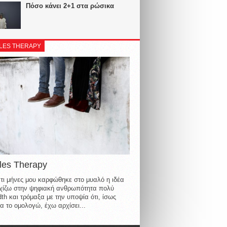
Πόσο κάνει 2+1 στα ρώσικα
LES THERAPY
les Therapy
τι μήνες μου καρφώθηκε στο μυαλό η ιδέα
οιχίζω στην ψηφιακή ανθρωπότητα πολύ
th και τρόμαξα με την υποψία ότι, ίσως
α το ομολογώ, έχω αρχίσει...