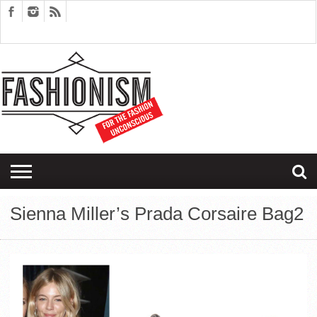
FASHION
DESIGN
ART
EDITORIALS
COUPLES
SARTORIAGRAM
THERAPY
Sienna Miller’s Prada Corsaire Bag2