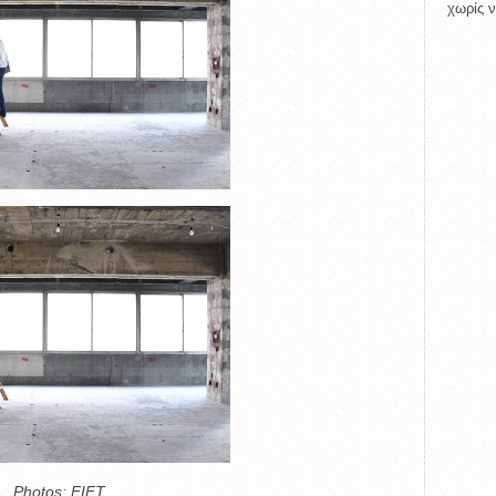
χωρίς ν
Photos: FIFT