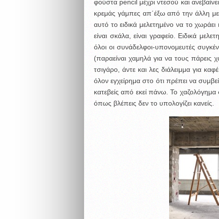
φούστα pencil μέχρι ντεσού και ανεβαίνε
κρεμάς γάμπες απ΄έξω από την άλλη μερι
αυτό το ειδικά μελετημένο να το χωράει 
είναι σκάλα, είναι γραφείο. Ειδικά μελε
όλοι οι συνάδελφοι-υπονομευτές συγκέ
(παραείναι χαμηλά για να τους πάρεις χ
τσιγάρο, άντε και λες διάλειμμα για καφ
όλον εγχείρημα στο ότι πρέπει να συμβε
κατεβείς από εκεί πάνω. Το χαζολόγημα 
όπως βλέπεις δεν το υπολογίζει κανείς.