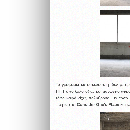
Το γραφειάκι κατασκεύασε η, δεν μπορε
FIFT
από ξύλο οξιάς και μονωτικό αφρό
τόσο καιρό είχες πολυθρόνα, μα τόσο ε
-ταιριαστά-
Consider One’s Place
και κ