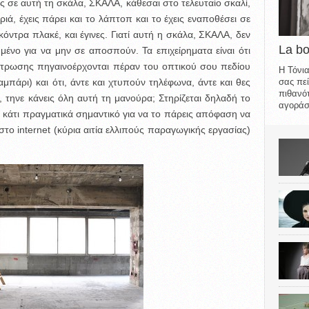
ις σε αυτή τη σκάλα, ΣΚΑΛΑ, κάθεσαι στο τελευταίο σκαλί,
ά, έχεις πάρει και το λάπτοπ και το έχεις εναποθέσει σε
κόντρα πλακέ, και έγινες. Γιατί αυτή η σκάλα, ΣΚΑΛΑ, δεν
La b
τημένο για να μην σε αποσπούν. Τα επιχείρηματα είναι ότι
ντρωσης πηγαινοέρχονται πέραν του οπτικού σου πεδίου
Η Τόνια
σας πεί
αμπάρι) και ότι, άντε και χτυπούν τηλέφωνα, άντε και θες
πιθανότ
έ, τηνε κάνεις όλη αυτή τη μανούρα; Στηρίζεται δηλαδή το
αγοράσε
ί κάτι πραγματικά σημαντικό για να το πάρεις απόφαση να
στο internet (κύρια αιτία ελλιπούς παραγωγικής εργασίας)