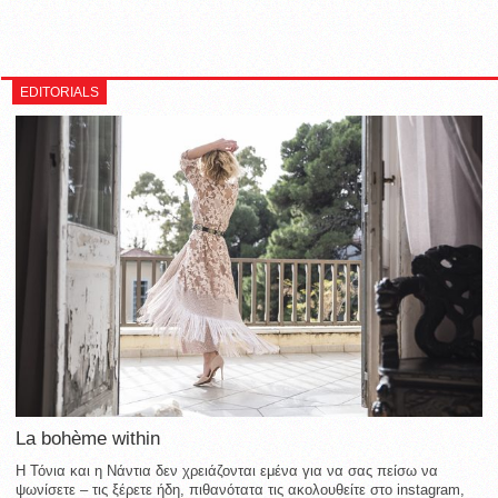
EDITORIALS
La bohème within
Η Τόνια και η Νάντια δεν χρειάζονται εμένα για να σας πείσω να
ψωνίσετε – τις ξέρετε ήδη, πιθανότατα τις ακολουθείτε στο instagram,