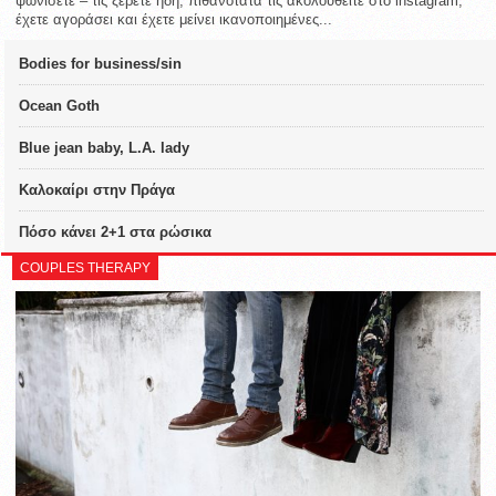
ψωνίσετε – τις ξέρετε ήδη, πιθανότατα τις ακολουθείτε στο instagram,
έχετε αγοράσει και έχετε μείνει ικανοποιημένες...
Bodies for business/sin
Ocean Goth
Blue jean baby, L.A. lady
Καλοκαίρι στην Πράγα
Πόσο κάνει 2+1 στα ρώσικα
COUPLES THERAPY