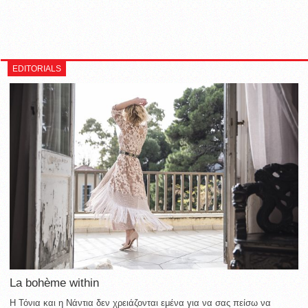
EDITORIALS
La bohème within
Η Τόνια και η Νάντια δεν χρειάζονται εμένα για να σας πείσω να