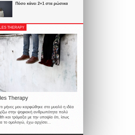
Πόσο κάνει 2+1 στα ρώσικα
LES THERAPY
les Therapy
τι μήνες μου καρφώθηκε στο μυαλό η ιδέα
οιχίζω στην ψηφιακή ανθρωπότητα πολύ
th και τρόμαξα με την υποψία ότι, ίσως
α το ομολογώ, έχω αρχίσει...