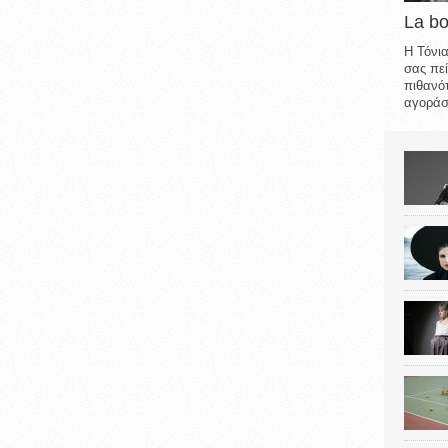
La b
Η Τόνια
σας πεί
πιθανότ
αγοράσε