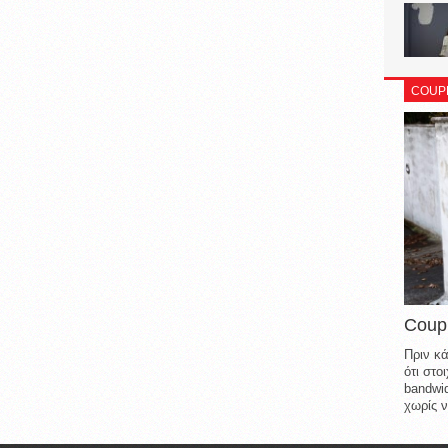
COUP
Coup
Πριν κά
ότι στ
bandwid
χωρίς ν