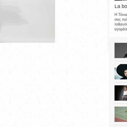
La b
Η Τόνια
σας πεί
πιθανότ
αγοράσε