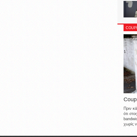
COUP
Coup
Πριν κά
ότι στ
bandwid
χωρίς ν