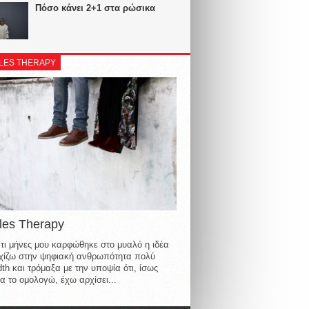
Πόσο κάνει 2+1 στα ρώσικα
LES THERAPY
les Therapy
τι μήνες μου καρφώθηκε στο μυαλό η ιδέα
οιχίζω στην ψηφιακή ανθρωπότητα πολύ
th και τρόμαξα με την υποψία ότι, ίσως
α το ομολογώ, έχω αρχίσει...