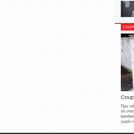
COUP
Coup
Πριν κά
ότι στ
bandwid
χωρίς ν