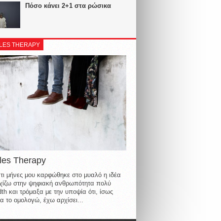
Πόσο κάνει 2+1 στα ρώσικα
LES THERAPY
les Therapy
τι μήνες μου καρφώθηκε στο μυαλό η ιδέα
οιχίζω στην ψηφιακή ανθρωπότητα πολύ
th και τρόμαξα με την υποψία ότι, ίσως
α το ομολογώ, έχω αρχίσει...