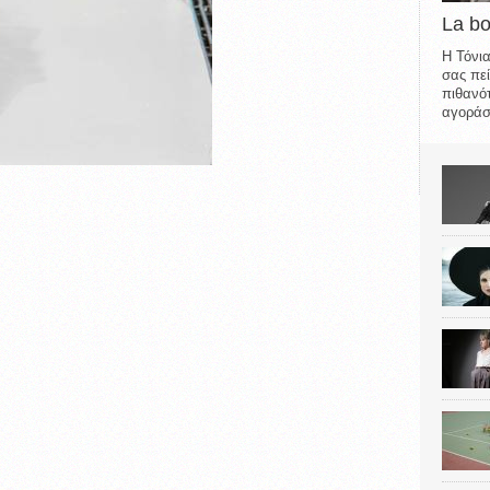
La b
Η Τόνια
σας πεί
πιθανότ
αγοράσε