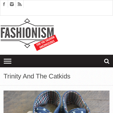
FASHION
DESIGN
ART
EDITORIALS
COUPLES
SARTORIAGRAM
THERAPY
Trinity And The Catkids