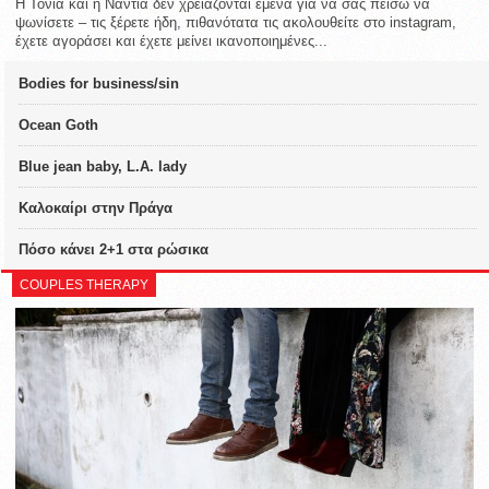
Η Τόνια και η Νάντια δεν χρειάζονται εμένα για να σας πείσω να
ψωνίσετε – τις ξέρετε ήδη, πιθανότατα τις ακολουθείτε στο instagram,
έχετε αγοράσει και έχετε μείνει ικανοποιημένες...
Bodies for business/sin
Ocean Goth
Blue jean baby, L.A. lady
Καλοκαίρι στην Πράγα
Πόσο κάνει 2+1 στα ρώσικα
COUPLES THERAPY