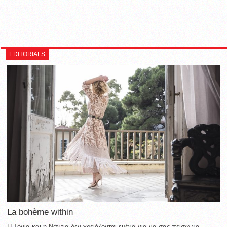
EDITORIALS
La bohème within
Η Τόνια και η Νάντια δεν χρειάζονται εμένα για να σας πείσω να