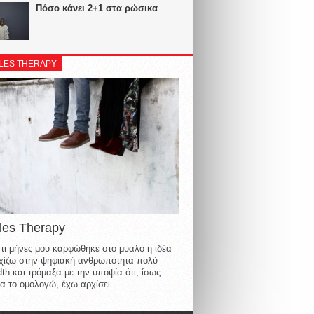
Πόσο κάνει 2+1 στα ρώσικα
LES THERAPY
les Therapy
τι μήνες μου καρφώθηκε στο μυαλό η ιδέα
οιχίζω στην ψηφιακή ανθρωπότητα πολύ
th και τρόμαξα με την υποψία ότι, ίσως
α το ομολογώ, έχω αρχίσει...