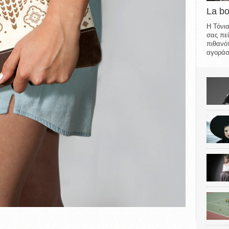
La b
Η Τόνια
σας πεί
πιθανότ
αγοράσε