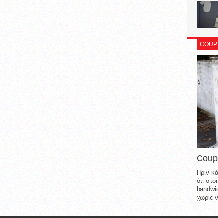
COUP
Coup
Πριν κά
ότι στ
bandwid
χωρίς ν