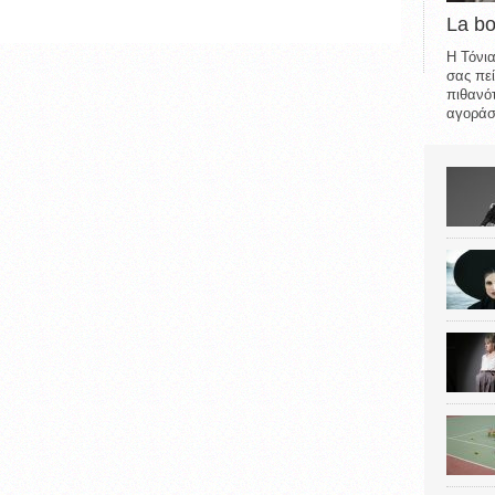
La b
Η Τόνια
σας πεί
πιθανότ
αγοράσε