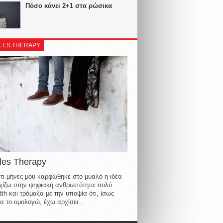
Πόσο κάνει 2+1 στα ρώσικα
LES THERAPY
les Therapy
τι μήνες μου καρφώθηκε στο μυαλό η ιδέα
οιχίζω στην ψηφιακή ανθρωπότητα πολύ
th και τρόμαξα με την υποψία ότι, ίσως
α το ομολογώ, έχω αρχίσει...