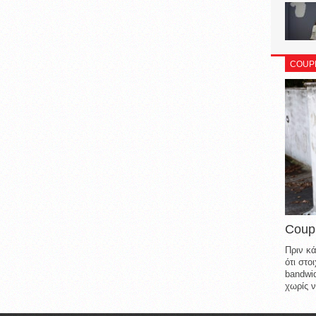
COUP
Coup
Πριν κά
ότι στ
bandwid
χωρίς ν