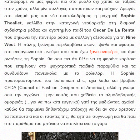
καταφέραμε να μας φέρνει πια στο μυαλό όχι χάπια και ταξίδια
στον χρόνο, αλλά μίνι συλλογές παπουτσιών και ρούχων.
Αρωγός
στο κίνημά μας και νέα σκυταλοδρόμος η μαχητική
Sophie
Theallet
, γαλλίδα στην καταγωγή νεοϋορκέζα στη διαμονή
σχδιάστρια μόδας και αγαπημένο παιδί του
Oscar De La Renta
,
που σηκώνει την παντιέρα ρόσα με συλλογή αξεσουάρ για τη
Nine
West
. Η πάλης ξεκίνημα περιλαμβάνει σκοινί, ψάθα και ύφασμα,
στο ecoαγωνιστικό πνεύμα που σου έχω
ξανα-αναφέρει
, και άμα
ρωτήσεις τη Sophie, θα σου πει ότι θέλει να τη φοράνε κορίτσια
που επιμένουν στα ψυχοτροπικά παιδικά παραμύθια και τα
συνδυάζουν πανεύκολα με το φολκλόρ. H Sophie,
πρωτομαστόρισσα του bohemian chic, έχει λάβει και βραβείο
CFDA (Council of Fashion Designers of America), αλλά η γνώμη
σου την αγχώνει – μην κοιτάς που χαϊδεύει το αλμοδοβαρικής
ομορφιάς (…για να πω κάτι ευγενικό) γατί της μειδιώντας αχαϊκά:
καθώς θα περιμένει δηθεντάχαμ ατάραχη να δει αν σου αρέσουν
τα παπούτσια και οι τσάντες της, θα ζητήσει συγγνώμη και θα πάει
στο παράθυρο του μπάνιου να καπνίσει ένα τσιγάρο.