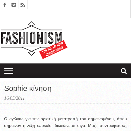
FASHION
DESIGN
ART
EDITORIALS
COUPLES
SARTORIAGRAM
THERAPY
Sophie κίνηση
16/05/2011
Ο αγώνας για την οριστική μετατροπή του σημαινομένου, όπου
σημαίνον η λέξη capsule, δικαιώνεται σιγά. Μαζί, συντρόφισσες,