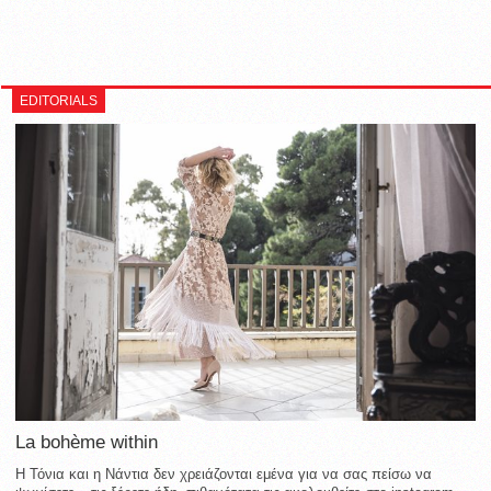
EDITORIALS
La bohème within
Η Τόνια και η Νάντια δεν χρειάζονται εμένα για να σας πείσω να