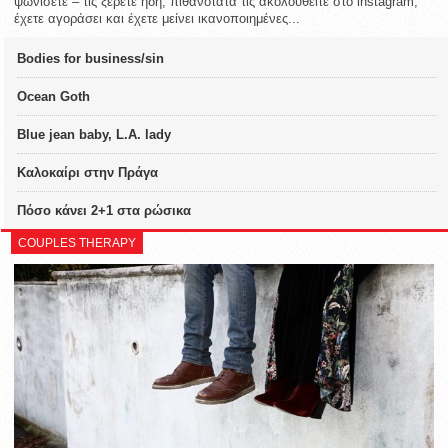
ψωνίσετε – τις ξέρετε ήδη, πιθανότατα τις ακολουθείτε στο instagram,
έχετε αγοράσει και έχετε μείνει ικανοποιημένες...
Bodies for business/sin
Ocean Goth
Blue jean baby, L.A. lady
Καλοκαίρι στην Πράγα
Πόσο κάνει 2+1 στα ρώσικα
COUPLES THERAPY