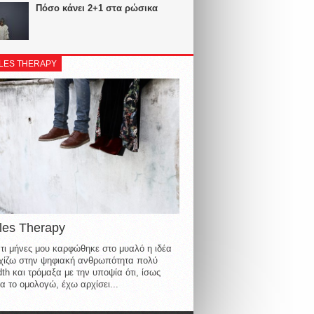
Πόσο κάνει 2+1 στα ρώσικα
LES THERAPY
les Therapy
τι μήνες μου καρφώθηκε στο μυαλό η ιδέα
οιχίζω στην ψηφιακή ανθρωπότητα πολύ
th και τρόμαξα με την υποψία ότι, ίσως
α το ομολογώ, έχω αρχίσει...