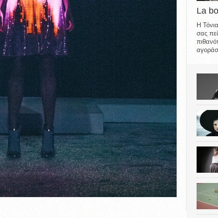
La b
Η Τόνια
σας πεί
πιθανότ
αγοράσε