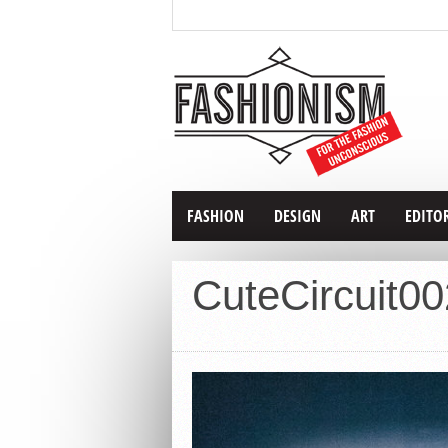
FASHION
DESIGN
ART
EDITO
CuteCircuit0