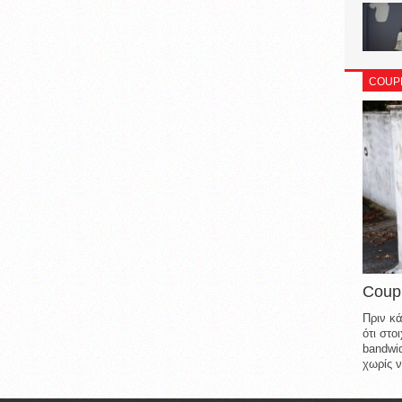
COUP
Coup
Πριν κά
ότι στ
bandwid
χωρίς ν