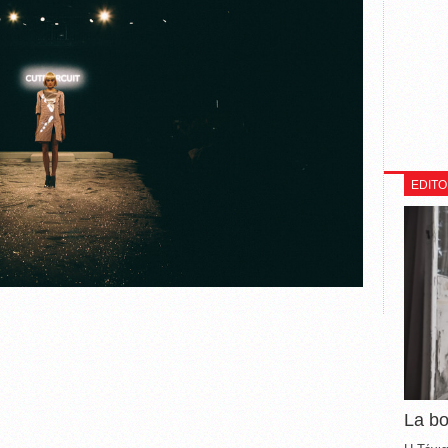
EDITO
La b