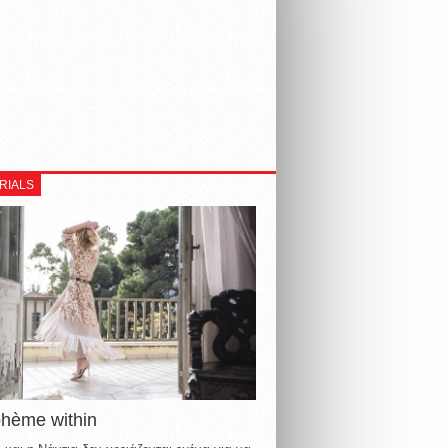
RIALS
ohème within