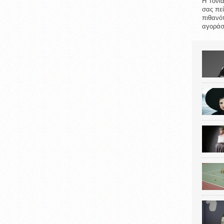
Η Τόνια
σας πεί
πιθανότ
αγοράσε