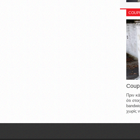
COUP
Coup
Πριν κά
ότι στ
bandwid
χωρίς ν