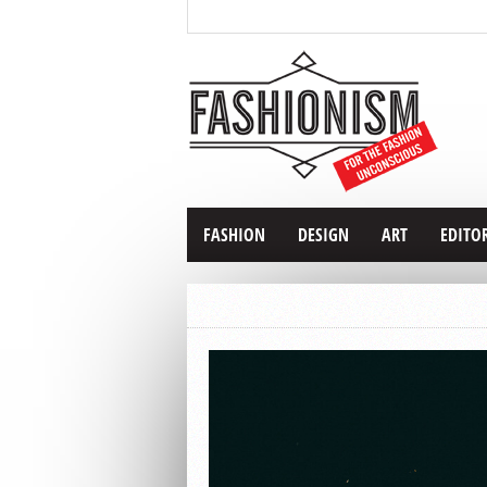
FASHION
DESIGN
ART
EDITO