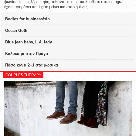
ψωνίσετε – τις ξέρετε ήδη, πιθανότατα τις ακολουθείτε στο instagram,
έχετε αγοράσει και έχετε μείνει ικανοποιημένες...
Bodies for business/sin
Ocean Goth
Blue jean baby, L.A. lady
Καλοκαίρι στην Πράγα
Πόσο κάνει 2+1 στα ρώσικα
COUPLES THERAPY