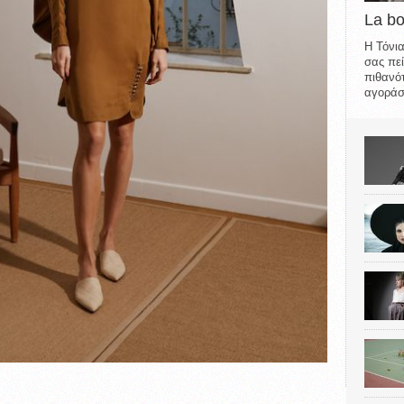
La b
Η Τόνια
σας πεί
πιθανότ
αγοράσε