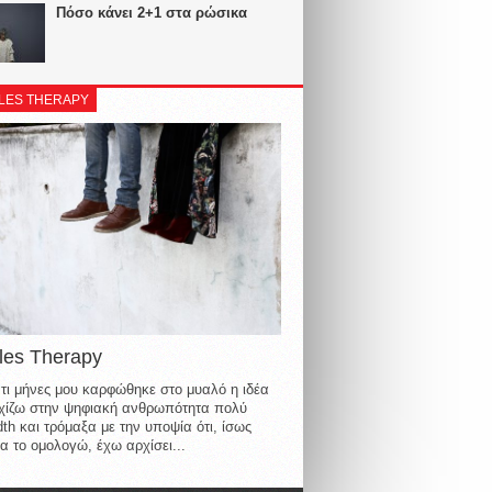
Πόσο κάνει 2+1 στα ρώσικα
LES THERAPY
les Therapy
τι μήνες μου καρφώθηκε στο μυαλό η ιδέα
οιχίζω στην ψηφιακή ανθρωπότητα πολύ
th και τρόμαξα με την υποψία ότι, ίσως
α το ομολογώ, έχω αρχίσει...