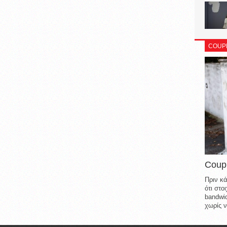
COUP
Coup
Πριν κά
ότι στ
bandwid
χωρίς ν