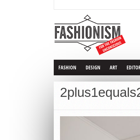
FASHION
DESIGN
ART
EDITO
2plus1equals