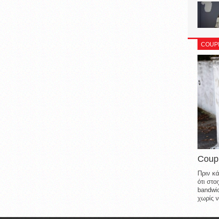
COUP
Coup
Πριν κά
ότι στ
bandwid
χωρίς ν