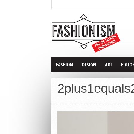
FASHION
DESIGN
ART
EDITO
2plus1equals