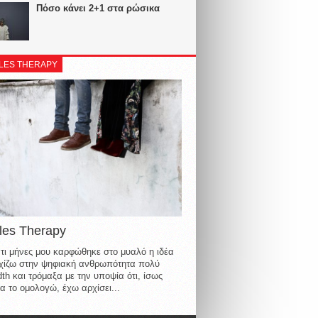
Πόσο κάνει 2+1 στα ρώσικα
LES THERAPY
les Therapy
τι μήνες μου καρφώθηκε στο μυαλό η ιδέα
οιχίζω στην ψηφιακή ανθρωπότητα πολύ
th και τρόμαξα με την υποψία ότι, ίσως
α το ομολογώ, έχω αρχίσει...