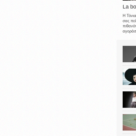
La b
Η Τόνια
σας πεί
πιθανότ
αγοράσε