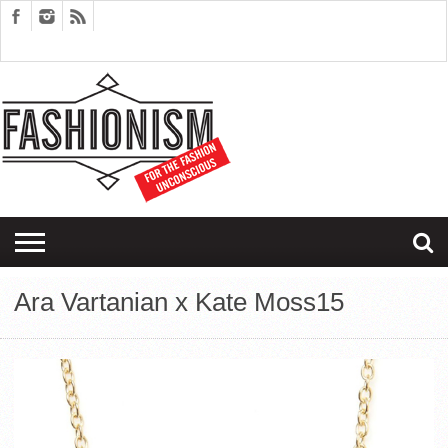
FASHION
DESIGN
ART
EDITORIALS
COUPLES
SARTORIAGRAM
THERAPY
Ara Vartanian x Kate Moss15