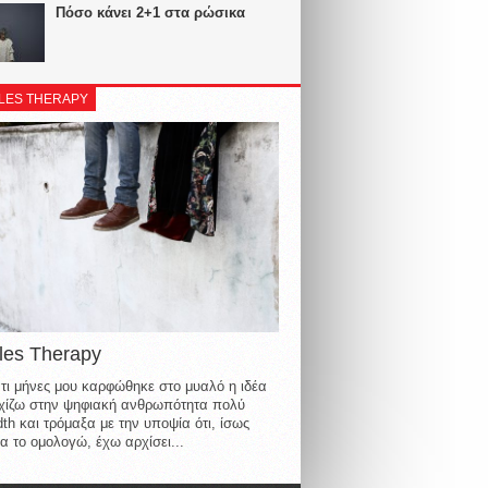
Πόσο κάνει 2+1 στα ρώσικα
LES THERAPY
les Therapy
τι μήνες μου καρφώθηκε στο μυαλό η ιδέα
οιχίζω στην ψηφιακή ανθρωπότητα πολύ
th και τρόμαξα με την υποψία ότι, ίσως
α το ομολογώ, έχω αρχίσει...