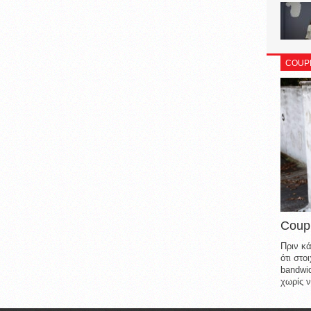
COUP
Coup
Πριν κά
ότι στ
bandwid
χωρίς ν