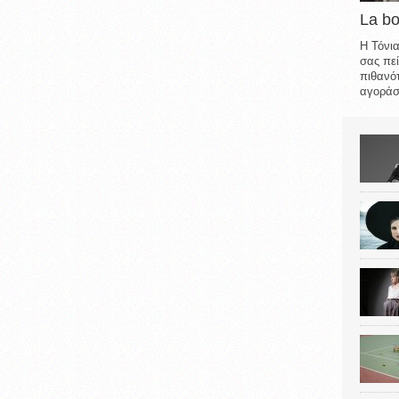
La b
Η Τόνια
σας πεί
πιθανότ
αγοράσε