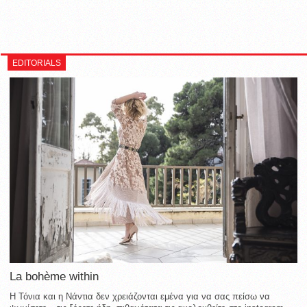
EDITORIALS
La bohème within
Η Τόνια και η Νάντια δεν χρειάζονται εμένα για να σας πείσω να