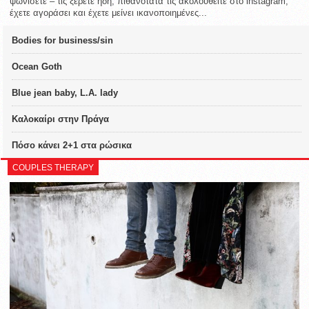
ψωνίσετε – τις ξέρετε ήδη, πιθανότατα τις ακολουθείτε στο instagram,
έχετε αγοράσει και έχετε μείνει ικανοποιημένες...
Bodies for business/sin
Ocean Goth
Blue jean baby, L.A. lady
Καλοκαίρι στην Πράγα
Πόσο κάνει 2+1 στα ρώσικα
COUPLES THERAPY