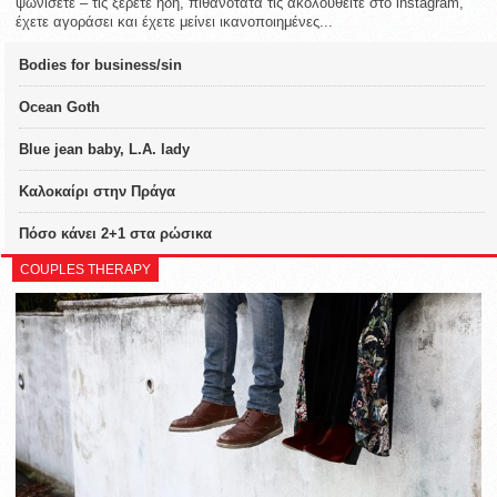
ψωνίσετε – τις ξέρετε ήδη, πιθανότατα τις ακολουθείτε στο instagram,
έχετε αγοράσει και έχετε μείνει ικανοποιημένες...
Bodies for business/sin
Ocean Goth
Blue jean baby, L.A. lady
Καλοκαίρι στην Πράγα
Πόσο κάνει 2+1 στα ρώσικα
COUPLES THERAPY