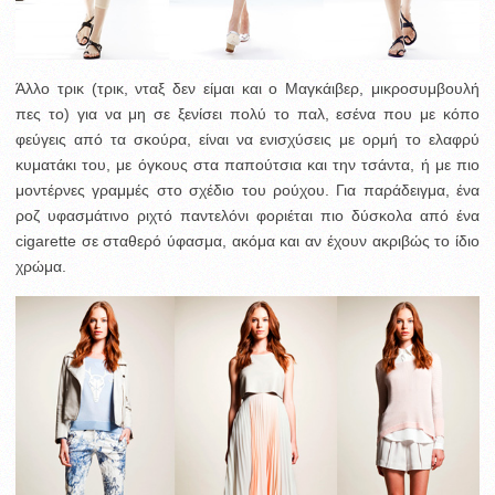
Άλλο τρικ (τρικ, νταξ δεν είμαι και ο Μαγκάιβερ, μικροσυμβουλή
πες το) για να μη σε ξενίσει πολύ το παλ, εσένα που με κόπο
φεύγεις από τα σκούρα, είναι να ενισχύσεις με ορμή το ελαφρύ
κυματάκι του, με όγκους στα παπούτσια και την τσάντα, ή με πιο
μοντέρνες γραμμές στο σχέδιο του ρούχου. Για παράδειγμα, ένα
ροζ υφασμάτινο ριχτό παντελόνι φοριέται πιο δύσκολα από ένα
cigarette σε σταθερό ύφασμα, ακόμα και αν έχουν ακριβώς το ίδιο
χρώμα.