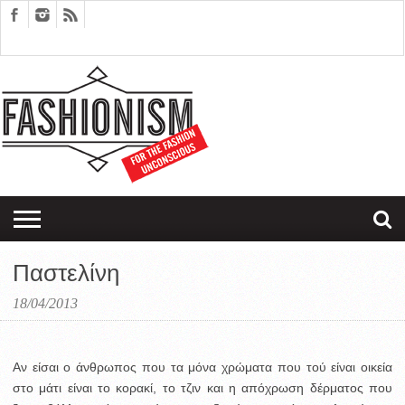
FASHION
DESIGN
ART
EDITORIALS
COUPLES
SARTORIAGRAM
THERAPY
Παστελίνη
18/04/2013
Αν είσαι ο άνθρωπος που τα μόνα χρώματα που τού είναι οικεία
στο μάτι είναι το κορακί, το τζιν και η απόχρωση δέρματος που