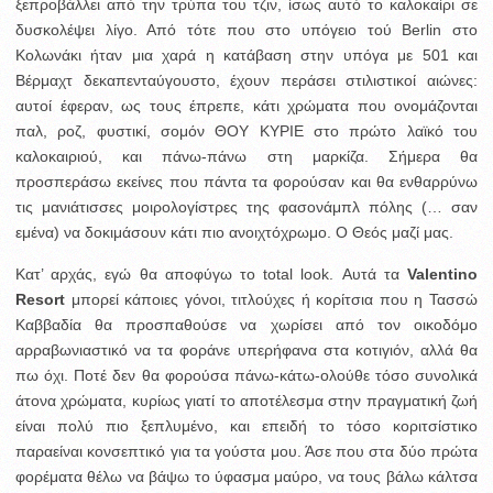
ξεπροβάλλει από την τρύπα του τζιν, ίσως αυτό το καλοκαίρι σε
δυσκολέψει λίγο. Από τότε που στο υπόγειο τού Berlin στο
Κολωνάκι ήταν μια χαρά η κατάβαση στην υπόγα με 501 και
Βέρμαχτ δεκαπενταύγουστο, έχουν περάσει στιλιστικοί αιώνες:
αυτοί έφεραν, ως τους έπρεπε, κάτι χρώματα που ονομάζονται
παλ, ροζ, φυστικί, σομόν ΘΟΥ ΚΥΡΙΕ στο πρώτο λαϊκό του
καλοκαιριού, και πάνω-πάνω στη μαρκίζα. Σήμερα θα
προσπεράσω εκείνες που πάντα τα φορούσαν και θα ενθαρρύνω
τις μανιάτισσες μοιρολογίστρες της φασονάμπλ πόλης (… σαν
εμένα) να δοκιμάσουν κάτι πιο ανοιχτόχρωμο. Ο Θεός μαζί μας.
Κατ’ αρχάς, εγώ θα αποφύγω το total look. Αυτά τα
Valentino
Resort
μπορεί κάποιες γόνοι, τιτλούχες ή κορίτσια που η Τασσώ
Καββαδία θα προσπαθούσε να χωρίσει από τον οικοδόμο
αρραβωνιαστικό να τα φοράνε υπερήφανα στα κοτιγιόν, αλλά θα
πω όχι. Ποτέ δεν θα φορούσα πάνω-κάτω-ολούθε τόσο συνολικά
άτονα χρώματα, κυρίως γιατί το αποτέλεσμα στην πραγματική ζωή
είναι πολύ πιο ξεπλυμένο, και επειδή το τόσο κοριτσίστικο
παραείναι κονσεπτικό για τα γούστα μου. Άσε που στα δύο πρώτα
φορέματα θέλω να βάψω το ύφασμα μαύρο, να τους βάλω κάλτσα