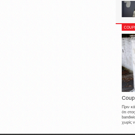
COUP
Coup
Πριν κά
ότι στ
bandwid
χωρίς ν