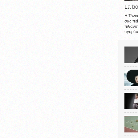
La b
Η Τόνια
σας πεί
πιθανότ
αγοράσε