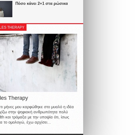
Πόσο κάνει 2+1 στα ρώσικα
LES THERAPY
les Therapy
τι μήνες μου καρφώθηκε στο μυαλό η ιδέα
οιχίζω στην ψηφιακή ανθρωπότητα πολύ
th και τρόμαξα με την υποψία ότι, ίσως
α το ομολογώ, έχω αρχίσει...