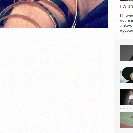
La b
Η Τόνια
σας πεί
πιθανότ
αγοράσε