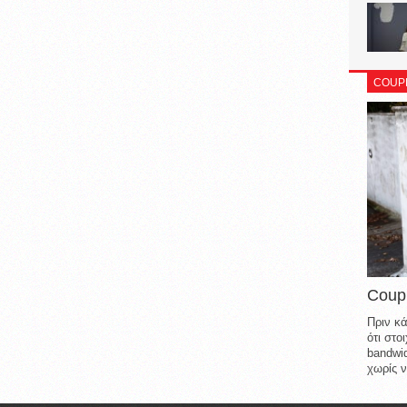
COUP
Coup
Πριν κά
ότι στ
bandwid
χωρίς ν