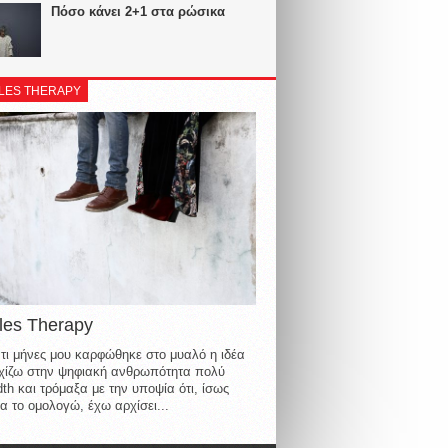
Πόσο κάνει 2+1 στα ρώσικα
LES THERAPY
les Therapy
τι μήνες μου καρφώθηκε στο μυαλό η ιδέα
οιχίζω στην ψηφιακή ανθρωπότητα πολύ
th και τρόμαξα με την υποψία ότι, ίσως
α το ομολογώ, έχω αρχίσει...