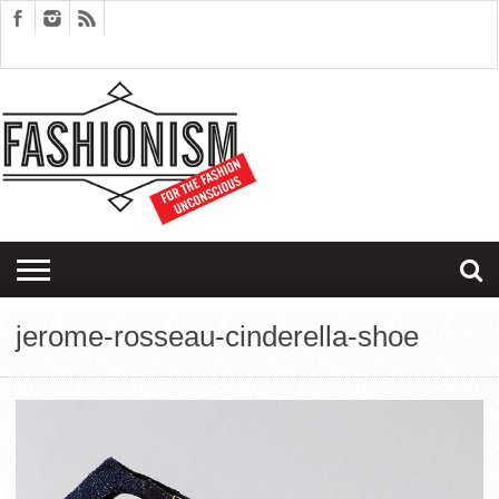
FASHION
DESIGN
ART
EDITORIALS
COUPLES
SARTORIAGRAM
THERAPY
jerome-rosseau-cinderella-shoe