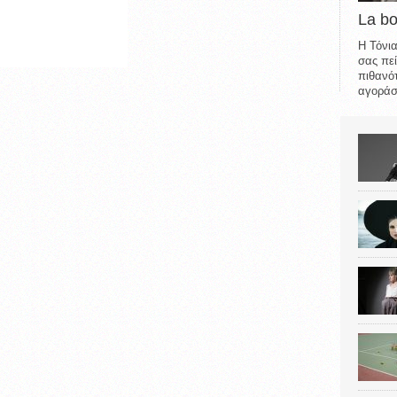
La b
Η Τόνια
σας πεί
πιθανότ
αγοράσε