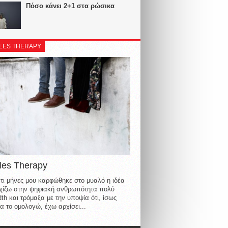
Πόσο κάνει 2+1 στα ρώσικα
LES THERAPY
les Therapy
τι μήνες μου καρφώθηκε στο μυαλό η ιδέα
οιχίζω στην ψηφιακή ανθρωπότητα πολύ
th και τρόμαξα με την υποψία ότι, ίσως
α το ομολογώ, έχω αρχίσει...