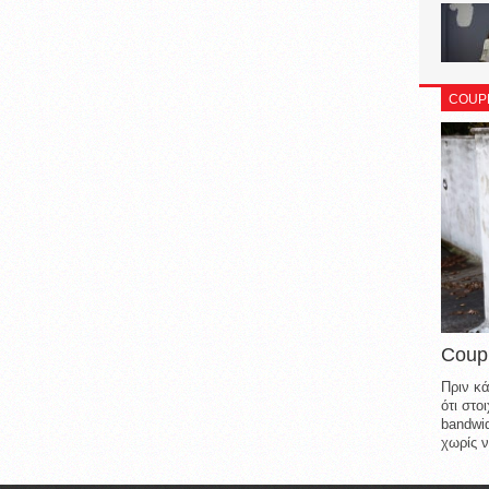
COUP
Coup
Πριν κά
ότι στ
bandwid
χωρίς ν