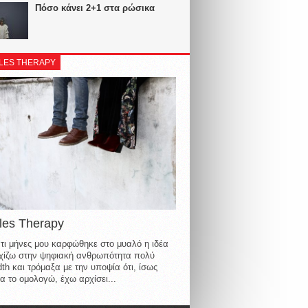
Πόσο κάνει 2+1 στα ρώσικα
LES THERAPY
les Therapy
τι μήνες μου καρφώθηκε στο μυαλό η ιδέα
οιχίζω στην ψηφιακή ανθρωπότητα πολύ
th και τρόμαξα με την υποψία ότι, ίσως
α το ομολογώ, έχω αρχίσει...