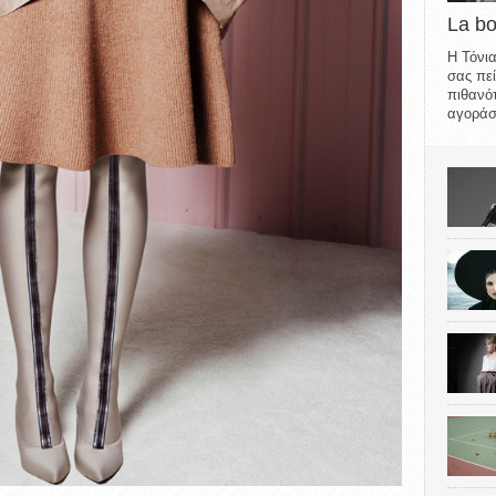
La b
Η Τόνια
σας πεί
πιθανότ
αγοράσε