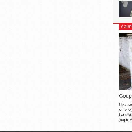
COUP
Coup
Πριν κά
ότι στ
bandwid
χωρίς ν