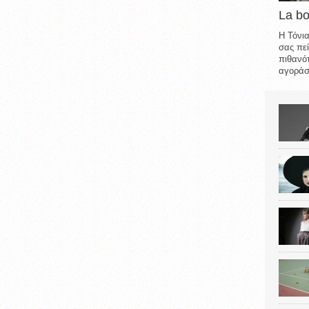
La b
Η Τόνια
σας πεί
πιθανότ
αγοράσε