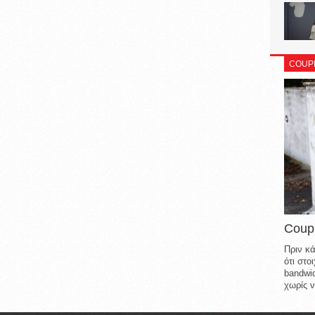
COUP
Coup
Πριν κά
ότι στ
bandwid
χωρίς ν