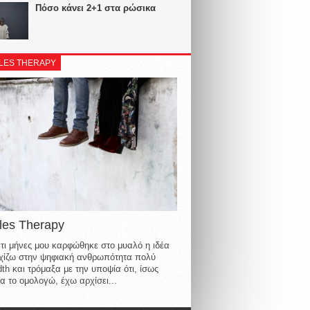
Πόσο κάνει 2+1 στα ρώσικα
LES THERAPY
les Therapy
τι μήνες μου καρφώθηκε στο μυαλό η ιδέα
οιχίζω στην ψηφιακή ανθρωπότητα πολύ
th και τρόμαξα με την υποψία ότι, ίσως
α το ομολογώ, έχω αρχίσει...