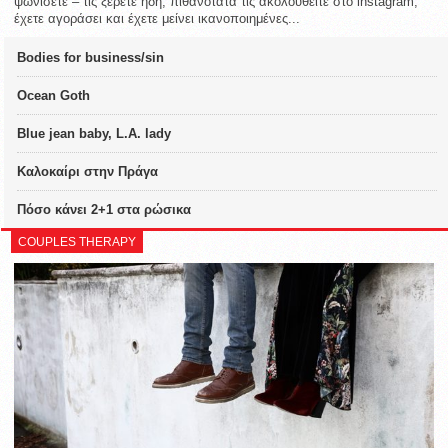
ψωνίσετε – τις ξέρετε ήδη, πιθανότατα τις ακολουθείτε στο instagram,
έχετε αγοράσει και έχετε μείνει ικανοποιημένες...
Bodies for business/sin
Ocean Goth
Blue jean baby, L.A. lady
Καλοκαίρι στην Πράγα
Πόσο κάνει 2+1 στα ρώσικα
COUPLES THERAPY