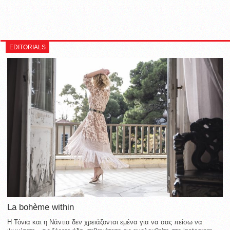
EDITORIALS
La bohème within
Η Τόνια και η Νάντια δεν χρειάζονται εμένα για να σας πείσω να