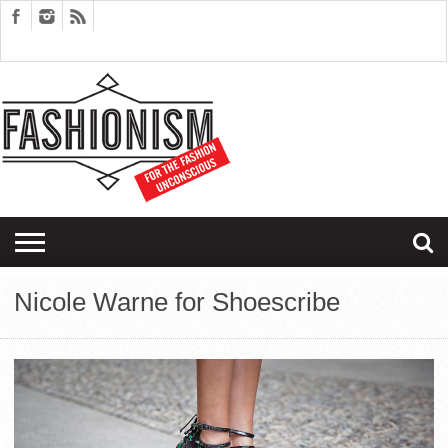
FASHION
DESIGN
ART
EDITORIALS
COUPLES
SARTORIAGRAM
THERAPY
Nicole Warne for Shoescribe