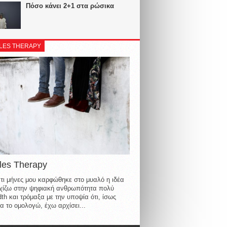
Πόσο κάνει 2+1 στα ρώσικα
LES THERAPY
les Therapy
τι μήνες μου καρφώθηκε στο μυαλό η ιδέα
οιχίζω στην ψηφιακή ανθρωπότητα πολύ
th και τρόμαξα με την υποψία ότι, ίσως
α το ομολογώ, έχω αρχίσει...