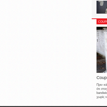
COUP
Coup
Πριν κά
ότι στ
bandwid
χωρίς ν