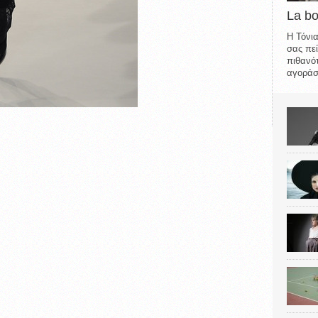
La b
Η Τόνια
σας πεί
πιθανότ
αγοράσε