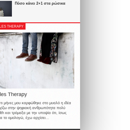
Πόσο κάνει 2+1 στα ρώσικα
LES THERAPY
les Therapy
τι μήνες μου καρφώθηκε στο μυαλό η ιδέα
οιχίζω στην ψηφιακή ανθρωπότητα πολύ
th και τρόμαξα με την υποψία ότι, ίσως
α το ομολογώ, έχω αρχίσει...