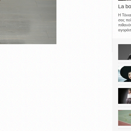
La b
Η Τόνια
σας πεί
πιθανότ
αγοράσε