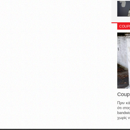
COUP
Coup
Πριν κά
ότι στ
bandwid
χωρίς ν